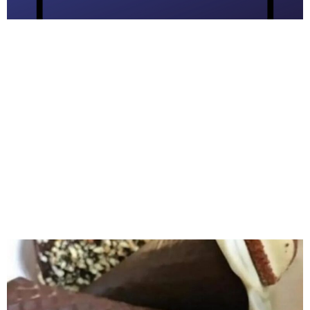
Oi Pessoal !! Aprenda como vender como
afiliado na Shopee. Esse vídeo mostra que
você pode trabalhar como afiliado na Shopee,
saber como funciona para ganhar dinheiro
online. Você vai saber como trabalhar na
Shopee no passo a passo, aprender como
divulgar no celular , se vale a pena ser afiliado
Shopee, fazer o seu […]
Receita de Cone Trufado
Morango com Chocolate