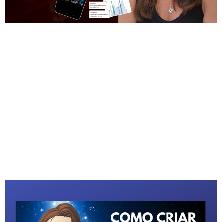
Quer fazer renda extra, trabalhando de casa
como afiliado usando o Pinterest ? Nesse vídeo
eu vou te mostrar passo a passo como você
pode de tornar afiliado usando o Poder do
Pinterest, essa plataforma tão poderosa que
poucos usam. O Pinterest é um site de
mecanismo de buscas e pessoas vão no
Pinterest dispostas […]
Como criar um Avatar
animado Gratuito !