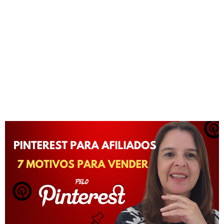
PINTEREST Oi Pessoal ! Eu fiz esse vídeo pra te
ajudar a vender no piloto automático. Assista o
vídeo e comece hoje mesmo. Vender no
automático no Pinterest como afiliado. Se […]
Pinterest para Afiliados : 7
MOTIVOS para vender pelo
Pinterest!