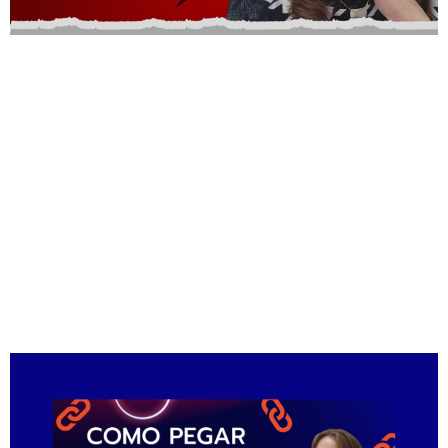
Oi Pessoal ! Assista o video abaixo e descubra
os 7 motivos para vender pelo Pinterest, essa
plataforma incrível que vai colocar muito
dinheiro no seu bolso. Eu entreguei aqui muito
informação importante, fiz com muito
conteúdo pra você e com muito carinho, pra te
ajudar mesmo, então se inscreve, deixa seu like
e comenta […]
Como Pegar o Link de
Afiliado Shopee