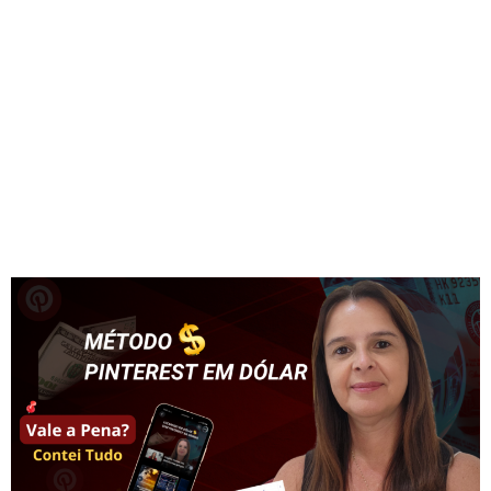
https://lucimaranodigital.com.br/grupo-vip-
pinterest/
Tag:
renda extra
Pinterest para Afiliados –
Método Pinterest em Dólar –
Como vender em Dólar pelo
Pinterest no Orgânico ?