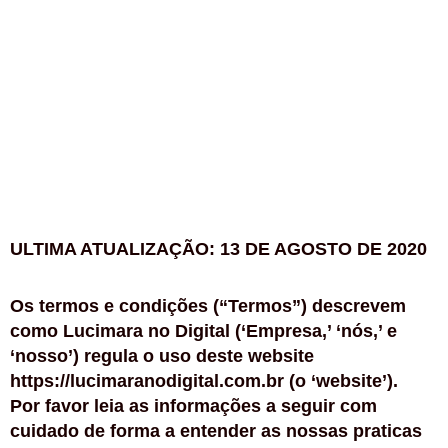
https://lucimaranodigital.com.br/grupo-vip-
pinterest/
Termos de Uso
Lucimara no Digital
TERMOS E CONDIÇÕES
ULTIMA ATUALIZAÇÃO: 13 DE AGOSTO DE 2020
Os termos e condições (“Termos”) descrevem
como Lucimara no Digital (‘Empresa,’ ‘nós,’ e
‘nosso’) regula o uso deste website
https://lucimaranodigital.com.br (o ‘website’).
Por favor leia as informações a seguir com
cuidado de forma a entender as nossas praticas