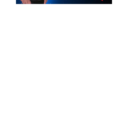
Clica aqui
Muita gente que me acompanha no
Instagram me perguntam porque eu uso uma
avatar no meu perfil.
Quando eu comecei eu tinha muita vergonha
de aparecer, eu precisava me conectar com
as pessoas de alguma forma que não
precisasse aparecer todos os dias e
pesquisando encontrei essa forma de poder
me conectar com o publico através da
avatar.
Ninguém é obrigado a aparecer pra fazer
renda extra, existem formas de vender sem
aparecer e com a avatar , pode ter certeza, é