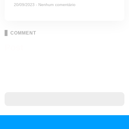
20/09/2023
Nenhum comentário
Read More »
COMMENT
Post
a Comments
Elit sit risus lorem proin eget molestie nibh
onon neque turpis proin viverra velarcu
venenatis nulla blandit.