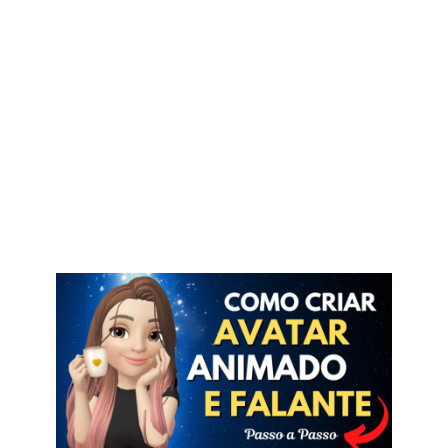
sua marca, onde as pessoas vão olhar para
ele e já vão saber de que perfil ele pertence,
do que ele fala , o que ele faz?
Nesse vídeo abaixo eu vou te mostrar passo
a passo como criar seu avatar 3 D animado
gratuito, falante para atrair muitas pessoas
para o seu perfil, gerando um engajamento
incrível.