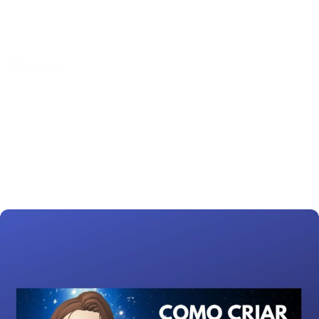
https://lucimaranodigital.com.br/grupo-vip-
pinterest/
BLOG
Como criar um Avatar
animado Gratuito !
novembro 14, 2022