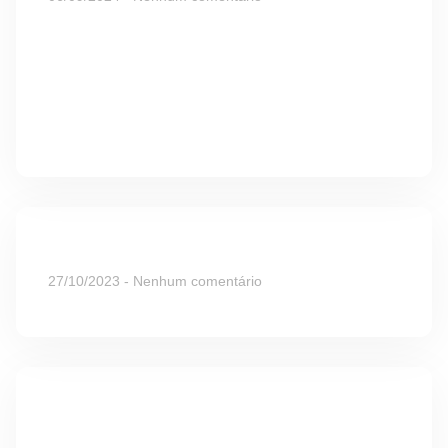
Hidraliso: Alisante de Chuveiro Sem
Formol – Beleza e Praticidade ao Seu
Alcance Cuidar dos cabelos em casa
e manter um visual sempre impecável
pode
Read More »
Benefícios do Chocotone no Natal
27/10/2023
Nenhum comentário
Read More »
Receita Copo da Felicidade Ferreiro
Rocher