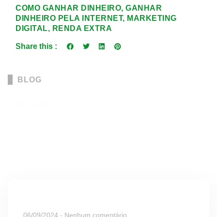
COMO GANHAR DINHEIRO
,
GANHAR
DINHEIRO PELA INTERNET
,
MARKETING
DIGITAL
,
RENDA EXTRA
Share this :
BLOG
Latest
Blog Posts
Elit sit risus lorem proin eget molestie nibh
onon neque turpis proin viverra velarcu
venenatis nulla blandit.
hidralisoseguro
06/09/2024
Nenhum comentário