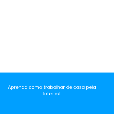
https://lucimaranodigital.com.br/grupo-vip-pinte
Tag:
ovo
Cones Tr
como faze
Aprenda como trabalhar de casa pela
Internet