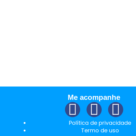
rest/
 de pascoa de
ufados Gourmet 
r.
Me acompanhe
Política de privacidade
Termo de uso