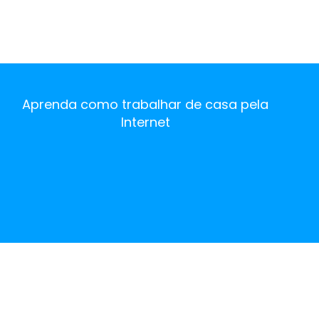
tão poderosa que poucos us
Pinterest dispostas […]
Aprenda como trabalhar de casa pela
Internet