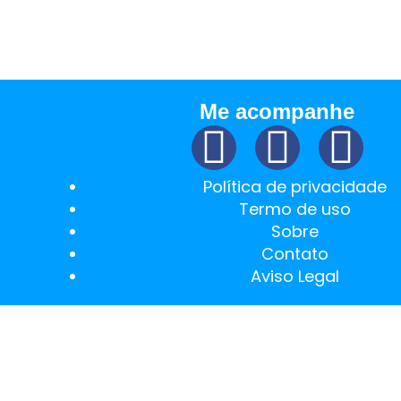
am. O Pinterest é um site de mecanismo de busc
Me acompanhe
Política de privacidade
Termo de uso
Sobre
Contato
Aviso Legal