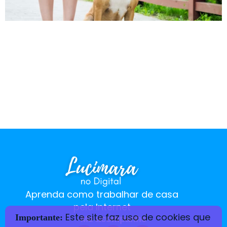
Aprenda de uma vez como adestrar cachorro
Se você passa por problemas com o seu cão
de: Você vai aprender como ensinar o seu cão
a andar na coleira sem Travar ou Puxar e sem
Reagir a outros cães e pessoas. Ele vai andar
do seu lado sem latir pra ninguém. O
adestramento de cães […]
Aprenda como trabalhar de casa
pela Internet
Este site faz uso de cookies que
Importante:
Me acompanhe