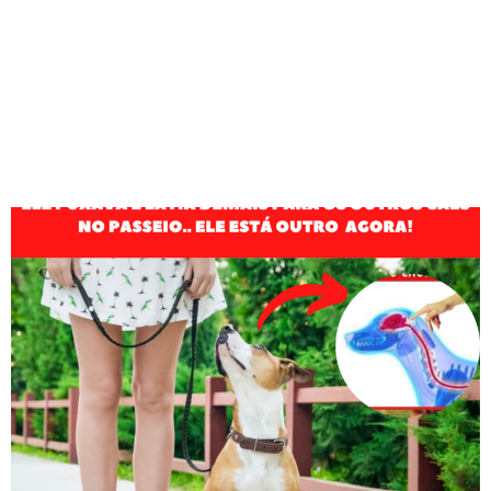
https://lucimaranodigital.com.br/grupo-vip-
pinterest/
Tag:
adestramento de caes
Como Adestrar Cachorro !
Simples e Rápido !