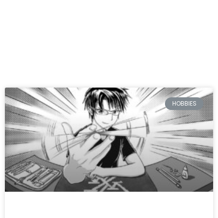
https://lucimaranodigital.com.br/grupo-vip-
pinterest/
Hobbies
HOBBIES
Benefícios de aprender a desenhar